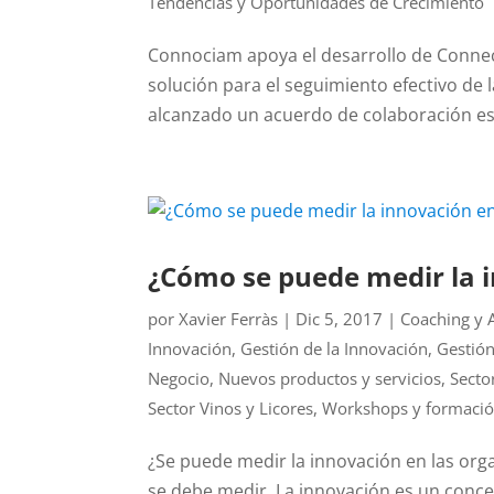
Tendencias y Oportunidades de Crecimiento
Connociam apoya el desarrollo de Connec
solución para el seguimiento efectivo de 
alcanzado un acuerdo de colaboración est
¿Cómo se puede medir la 
por
Xavier Ferràs
|
Dic 5, 2017
|
Coaching y 
Innovación
,
Gestión de la Innovación
,
Gestió
Negocio
,
Nuevos productos y servicios
,
Secto
Sector Vinos y Licores
,
Workshops y formació
¿Se puede medir la innovación en las or
se debe medir. La innovación es un conc