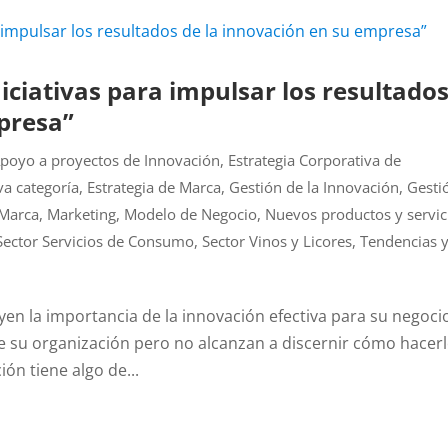
niciativas para impulsar los resultado
presa”
Apoyo a proyectos de Innovación
,
Estrategia Corporativa de
va categoría
,
Estrategia de Marca
,
Gestión de la Innovación
,
Gesti
 Marca
,
Marketing
,
Modelo de Negocio
,
Nuevos productos y servic
Sector Servicios de Consumo
,
Sector Vinos y Licores
,
Tendencias 
n la importancia de la innovación efectiva para su negoci
de su organización pero no alcanzan a discernir cómo hacer
ón tiene algo de...