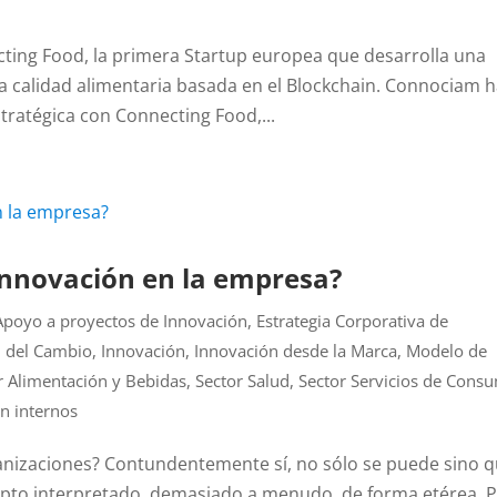
ting Food, la primera Startup europea que desarrolla una
la calidad alimentaria basada en el Blockchain. Connociam 
ratégica con Connecting Food,...
innovación en la empresa?
Apoyo a proyectos de Innovación
,
Estrategia Corporativa de
n del Cambio
,
Innovación
,
Innovación desde la Marca
,
Modelo de
r Alimentación y Bebidas
,
Sector Salud
,
Sector Servicios de Cons
n internos
ganizaciones? Contundentemente sí, no sólo se puede sino 
epto interpretado, demasiado a menudo, de forma etérea. 